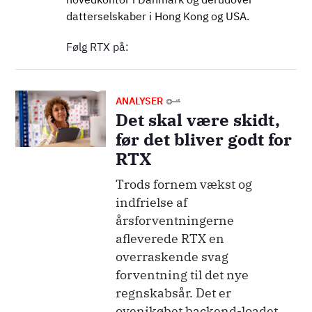
datterselskaber i Hong Kong og USA.
Følg RTX på:
Billede
ANALYSER
Det skal være skidt,
før det bliver godt for
RTX
Trods fornem vækst og
indfrielse af
årsforventningerne
afleverede RTX en
overraskende svag
forventning til det nye
regnskabsår. Det er
ovenikøbet backend-loadet,