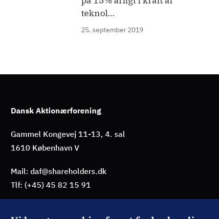
på 15% årligt i kraft af
teknol...
25. september 2019
Dansk Aktionærforening
Gammel Kongevej 11-13, 4. sal
1610 København V
Mail: daf@shareholders.dk
Tlf: (+45) 45 82 15 91