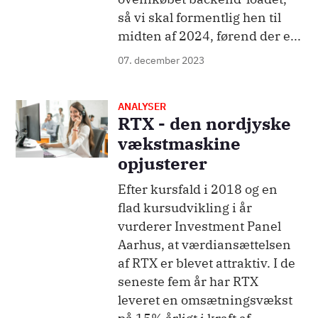
så vi skal formentlig hen til
midten af 2024, førend der e...
07. december 2023
ANALYSER
Billede
RTX - den nordjyske
vækstmaskine
opjusterer
Efter kursfald i 2018 og en
flad kursudvikling i år
vurderer Investment Panel
Aarhus, at værdiansættelsen
af RTX er blevet attraktiv. I de
seneste fem år har RTX
leveret en omsætningsvækst