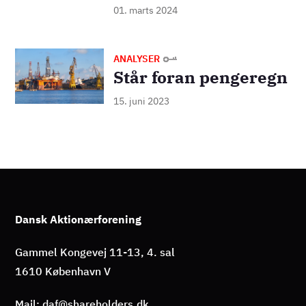
01. marts 2024
Billede
ANALYSER
Står foran pengeregn
15. juni 2023
Dansk Aktionærforening
Gammel Kongevej 11-13, 4. sal
1610 København V
Mail: daf@shareholders.dk