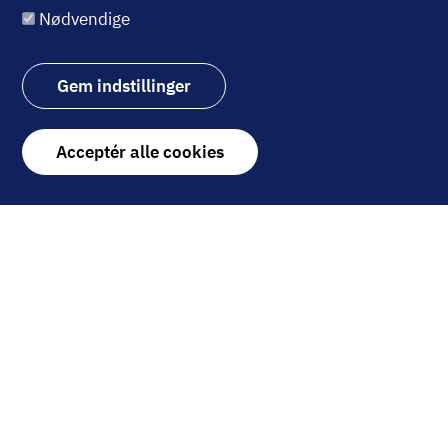
Nødvendige
D/S Norden er næsten doblet i
værdi siden nytår i en
Gem indstillinger
industri, der oplever kæmpe
fremgang. Scandinavian
Tobacco Group ser meget
Withdraw
Acceptér alle cookies
stærk ud i en tid hvor det
consent
generelle aktiemarked
oplever store fald. Desuden er
den svenske ...
12. maj 2022
Billede
TEKNISK ANALYSE
Ugens Tekniske
Analyse: Våben-aktie
sætter nye rekorder