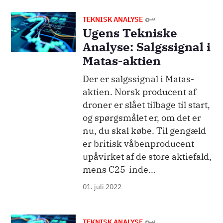
Billede
TEKNISK ANALYSE
Ugens Tekniske
Analyse: Salgssignal i
Matas-aktien
Der er salgssignal i Matas-
aktien. Norsk producent af
droner er slået tilbage til start,
og spørgsmålet er, om det er
nu, du skal købe. Til gengæld
er britisk våbenproducent
upåvirket af de store aktiefald,
mens C25-inde...
01. juli 2022
Billede
TEKNISK ANALYSE