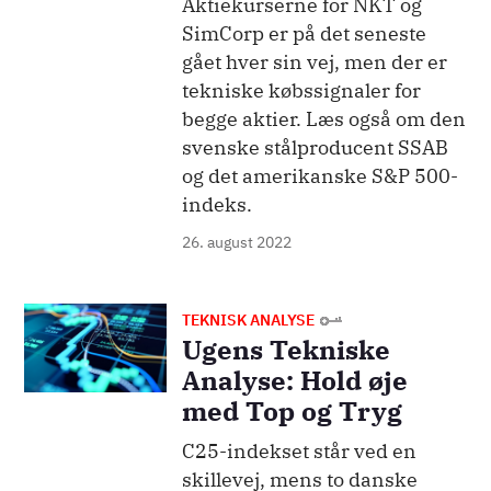
Aktiekurserne for NKT og
SimCorp er på det seneste
gået hver sin vej, men der er
tekniske købssignaler for
begge aktier. Læs også om den
svenske stålproducent SSAB
og det amerikanske S&P 500-
indeks.
26. august 2022
Billede
TEKNISK ANALYSE
Ugens Tekniske
Analyse: Hold øje
med Top og Tryg
C25-indekset står ved en
skillevej, mens to danske