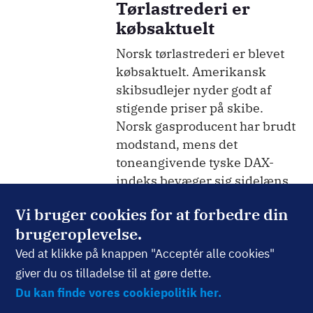
Tørlastrederi er
købsaktuelt
Norsk tørlastrederi er blevet
købsaktuelt. Amerikansk
skibsudlejer nyder godt af
stigende priser på skibe.
Norsk gasproducent har brudt
modstand, mens det
toneangivende tyske DAX-
indeks bevæger sig sidelæns.
20. maj 2022
Vi bruger cookies for at forbedre din
brugeroplevelse.
Ved at klikke på knappen "Acceptér alle cookies"
Billede
TEKNISK ANALYSE
Ugens Tekniske
giver du os tilladelse til at gøre dette.
Analyse: C25 går
Du kan finde vores cookiepolitik her.
under vigtigt niveau