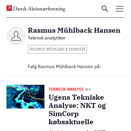
Rasmus Mühlback Hansen
Billede
Teknisk analytiker
Gå
RASMUS MÜHLBACK HANSEN
til
hovedindhold
Følg Rasmus Mühlback Hansen på:
Billede
TEKNISK ANALYSE
Ugens Tekniske
Analyse: NKT og
SimCorp
købsaktuelle