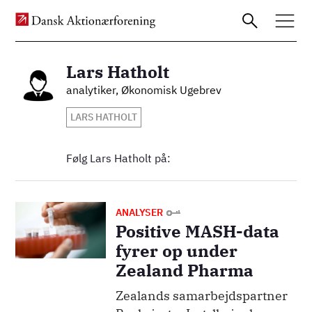
Lars Hatholt
Billede
analytiker, Økonomisk Ugebrev
Gå
LARS HATHOLT
til
hovedindhold
Følg Lars Hatholt på:
Billede
ANALYSER
Positive MASH-data
fyrer op under
Zealand Pharma
Zealands samarbejdspartner