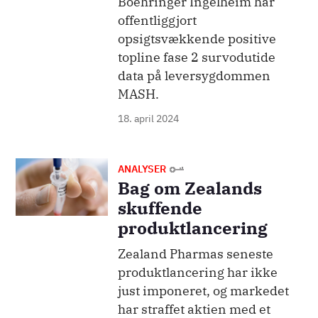
Boehringer Ingelheim har
offentliggjort
opsigtsvækkende positive
topline fase 2 survodutide
data på leversygdommen
MASH.
18. april 2024
Billede
ANALYSER
Bag om Zealands
skuffende
produktlancering
Zealand Pharmas seneste
produktlancering har ikke
just imponeret, og markedet
har straffet aktien med et