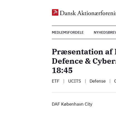
Top
MEDLEMSFORDELE
NYHEDSBRE
Menu
Gå
til
Præsentation af
hovedindhold
Defence & Cybers
18:45
ETF
|
UCITS
|
Defense
|
C
DAF København City