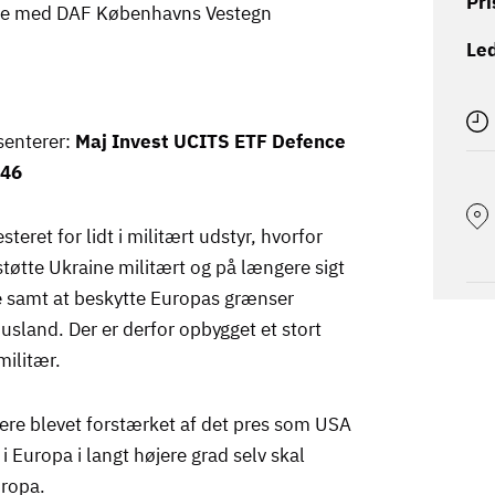
Pri
de med DAF Københavns Vestegn
Led
senterer:
Maj Invest UCITS ETF Defence
746
teret for lidt i militært udstyr, hvorfor
 støtte Ukraine militært og på længere sigt
ne samt at beskytte Europas grænser
 Rusland. Der er derfor opbygget et stort
militær.
igere blevet forstærket af det pres som USA
i Europa i langt højere grad selv skal
uropa.