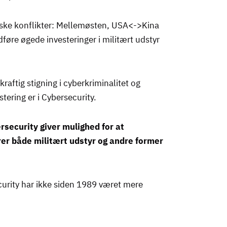
iske konflikter: Mellemøsten, USA<->Kina
føre øgede investeringer i militært udstyr
 kraftig stigning i cyberkriminalitet og
stering er i Cybersecurity.
security giver mulighed for at
erer både militært udstyr og andre former
curity har ikke siden 1989 været mere