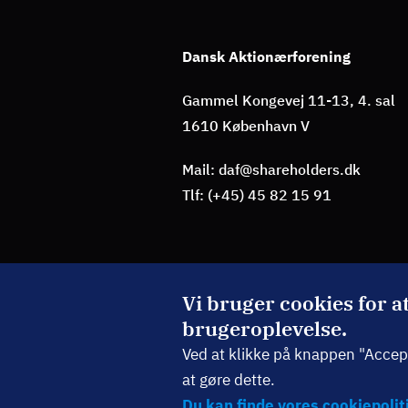
Dansk Aktionærforening
Gammel Kongevej 11-13, 4. sal
1610 København V
Mail: daf@shareholders.dk
Tlf: (+45) 45 82 15 91
BLIV MEDLEM
Vi bruger cookies for a
brugeroplevelse.
TILMELD NYHEDSBREV
Ved at klikke på knappen "Accepté
at gøre dette.
Du kan finde vores cookiepoliti