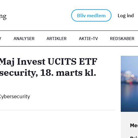
Bliv medlem
Log ind
V
ANALYSER
ARTIKLER
AKTIE-TV
REDSKABER
 Maj Invest UCITS ETF
Billede
ecurity, 18. marts kl.
ybersecurity
Me