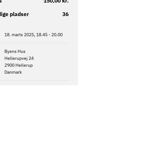
s
150,00 kr.
ige pladser
36
18. marts 2025, 18.45
-
20.00
Byens Hus
Hellerupvej 24
2900
Hellerup
Danmark