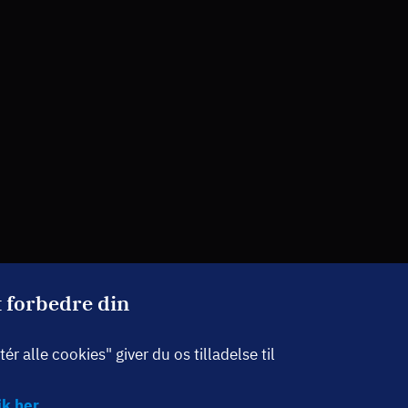
t forbedre din
r alle cookies" giver du os tilladelse til
k her.