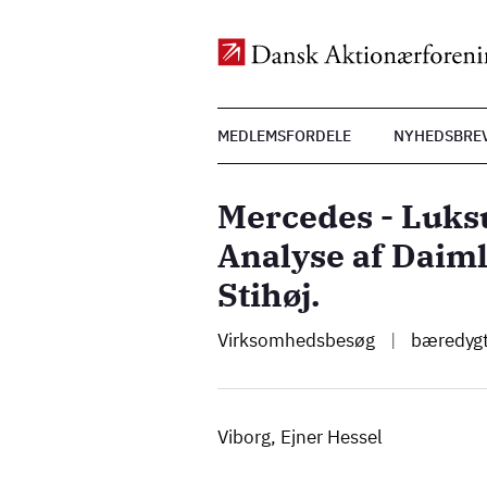
Top
MEDLEMSFORDELE
NYHEDSBRE
Menu
Gå
til
Mercedes - Luksu
hovedindhold
Analyse af Daiml
Stihøj.
Virksomhedsbesøg
|
bæredyg
Viborg, Ejner Hessel