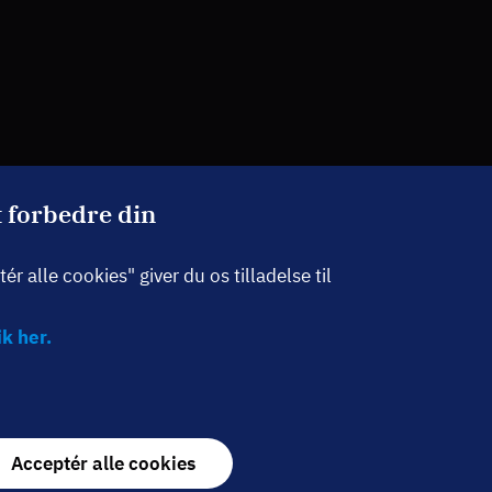
t forbedre din
r alle cookies" giver du os tilladelse til
k her.
Withdraw
Acceptér alle cookies
consent