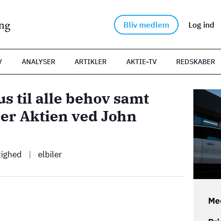
Bliv medlem
Log ind
V
ANALYSER
ARTIKLER
AKTIE-TV
REDSKABER
s til alle behov samt
Billede
er Aktien ved John
tighed
|
elbiler
Me