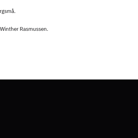
pørgsmå.
n Winther Rasmussen.