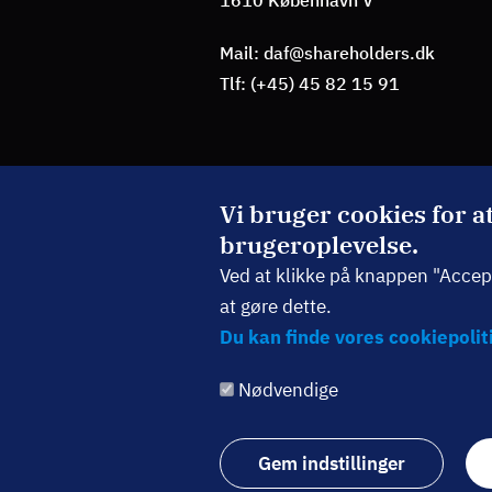
1610 København V
Mail: daf@shareholders.dk
Tlf: (+45) 45 82 15 91
BLIV MEDLEM
Vi bruger cookies for a
brugeroplevelse.
TILMELD NYHEDSBREV
Ved at klikke på knappen "Accepté
at gøre dette.
Du kan finde vores cookiepoliti
Følg os:
Nødvendige
Gem indstillinger