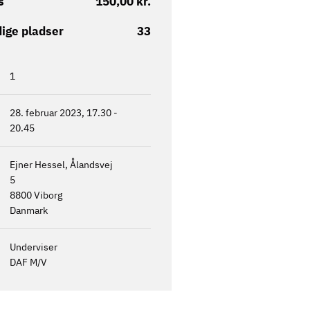
s
150,00 kr.
ige pladser
33
1
28. februar 2023, 17.30
-
20.45
Ejner Hessel, Ålandsvej
5
8800
Viborg
Danmark
Underviser
DAF M/V