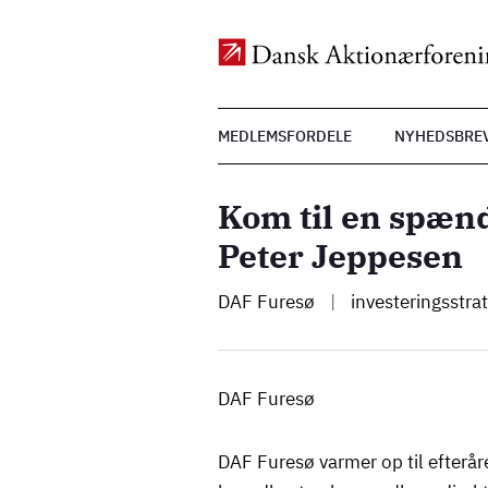
Top
MEDLEMSFORDELE
NYHEDSBRE
Menu
Gå
til
Kom til en spæn
hovedindhold
Peter Jeppesen
DAF Furesø
|
investeringsstra
DAF Furesø
DAF Furesø varmer op til efterå