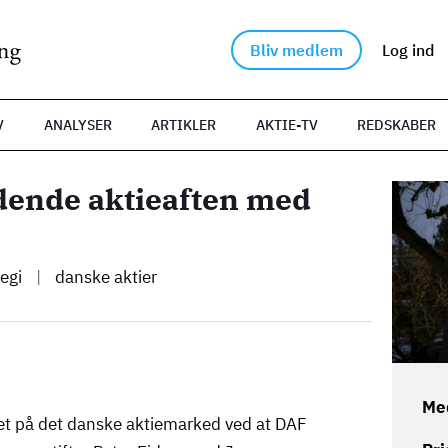
Bliv medlem
Log ind
V
ANALYSER
ARTIKLER
AKTIE-TV
REDSKABER
dende aktieaften med
Billede
tegi
|
danske aktier
Me
ret på det danske aktiemarked ved at DAF