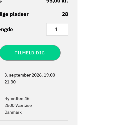
s
95,00 kr.
ige pladser
28
ngde
3. september 2026, 19.00
-
21.30
Bymidten 46
2500
Værløse
Danmark