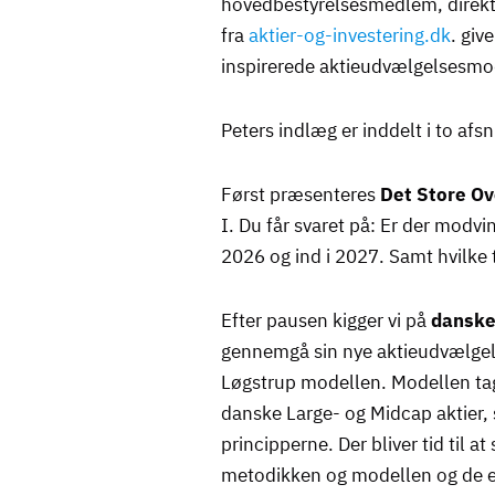
hovedbestyrelsesmedlem, direktø
fra
aktier-og-investering.dk
. giv
inspirerede aktieudvælgelsesmod
Peters indlæg er inddelt i to afsni
Først præsenteres
Det Store Ov
I. Du får svaret på: Er der modvin
2026 og ind i 2027. Samt hvilke 
Efter pausen kigger vi på
danske
gennemgå sin nye aktieudvælgels
Løgstrup modellen. Modellen tag
danske Large- og Midcap aktier,
principperne. Der bliver tid til at
metodikken og modellen og de enk