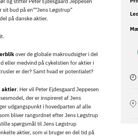
Pri
r og stifter Peter Ejdesgaard Jeppesen
er sit bud på en""Jens Løgstrup"
Led
el på danske aktier.
Mæ
t.
erblik
over de globale makroudsigter i del
d eller medvind på cykelstien for aktier i
trusler er der? Samt hvad er potentialet?
 aktier
. Her vil Peter Ejdesgaard Jeppesen
esmodel, der er inspireret af Jens
er udgangspunkt i hovedparten af alle
 som bliver rangordnet efter Jens Løgstrup
 stille spørgsmål til Jens Løgstrup
elte aktier, som vi bruger en del tid på