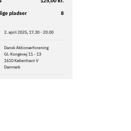
s
125,00 kr.
ige pladser
8
2. april 2025, 17.30
-
20.00
Dansk Aktionærforening
Gl. Kongevej 11 - 13
1610
København V
Danmark