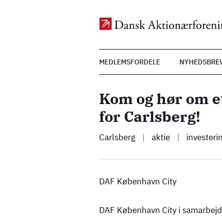
Top
MEDLEMSFORDELE
NYHEDSBRE
Menu
Gå
til
Kom og hør om e
hovedindhold
for Carlsberg!
Carlsberg
|
aktie
|
investeri
DAF København City
DAF København City i samarbej