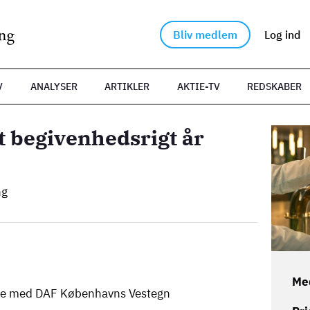
Bliv medlem
Log ind
V
ANALYSER
ARTIKLER
AKTIE-TV
REDSKABER
t begivenhedsrigt år
Billede
ng
Me
de med DAF Københavns Vestegn