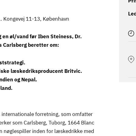
Pri
Led
l. Kongevej 11-13, København
en øl/vand før Iben Steiness, Dr.
os Carlsberg beretter om:
tstrategi.
iske læskedriksproducent Britvic.
ndien og Nepal.
sland.
gs internationale forretning, som omfatter
ærker som Carlsberg, Tuborg, 1664 Blanc
n nøglespiller inden for læskedrikke med