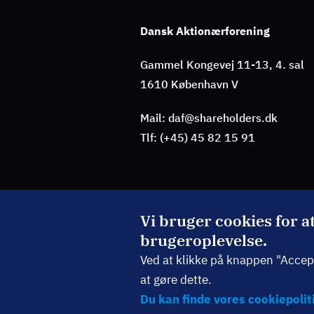
Dansk Aktionærforening
Gammel Kongevej 11-13, 4. sal
1610 København V
Mail: daf@shareholders.dk
Tlf: (+45) 45 82 15 91
BLIV MEDLEM
Vi bruger cookies for a
brugeroplevelse.
TILMELD NYHEDSBREV
Ved at klikke på knappen "Accepté
at gøre dette.
Du kan finde vores cookiepoliti