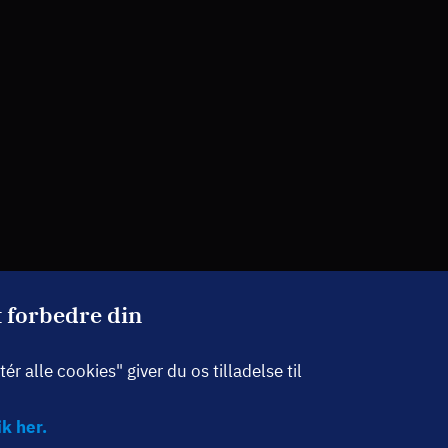
t forbedre din
r alle cookies" giver du os tilladelse til
k her.