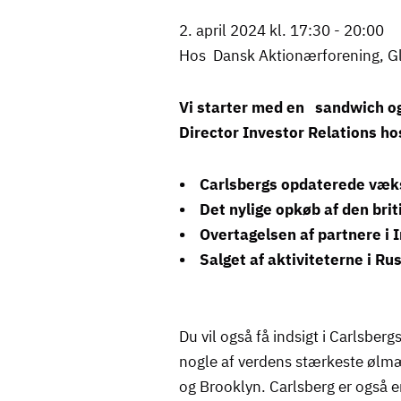
2. april 2024 kl. 17:30 - 20:00
Hos Dansk Aktionærforening, G
Vi starter med en sandwich og 
Director Investor Relations h
• Carlsbergs opdaterede væks
• Det nylige opkøb af den brit
• Overtagelsen af partnere i I
• Salget af aktiviteterne i Ru
Du vil også få indsigt i Carlsber
nogle af verdens stærkeste ølm
og Brooklyn. Carlsberg er også e