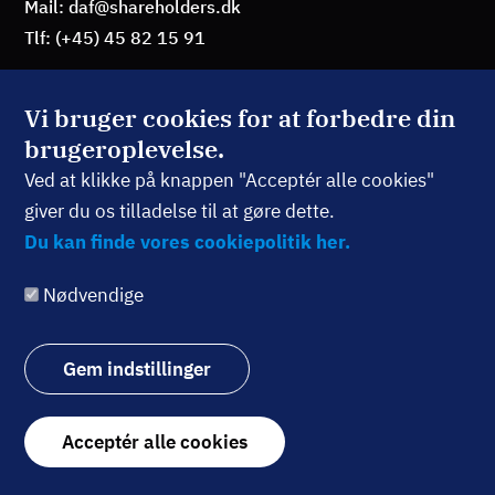
Mail: daf@shareholders.dk
Tlf: (+45) 45 82 15 91
Vi bruger cookies for at forbedre din
brugeroplevelse.
BLIV MEDLEM
Ved at klikke på knappen "Acceptér alle cookies"
giver du os tilladelse til at gøre dette.
TILMELD NYHEDSBREV
Du kan finde vores cookiepolitik her.
Nødvendige
Følg os:
Gem indstillinger
Withdraw
Acceptér alle cookies
consent
© Dansk Aktionærforening 2026