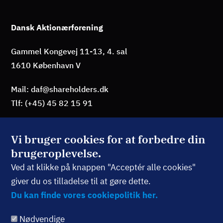
Dansk Aktionærforening
Gammel Kongevej 11-13, 4. sal
1610 København V
Mail: daf@shareholders.dk
Tlf: (+45) 45 82 15 91
Vi bruger cookies for at forbedre din
brugeroplevelse.
BLIV MEDLEM
Ved at klikke på knappen "Acceptér alle cookies"
giver du os tilladelse til at gøre dette.
TILMELD NYHEDSBREV
Du kan finde vores cookiepolitik her.
Nødvendige