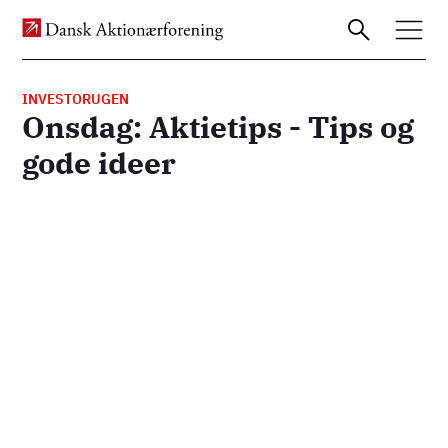
INVESTORUGEN
Onsdag: Aktietips - Tips og
Gå
gode ideer
til
hovedindhold
Remote
video
URL