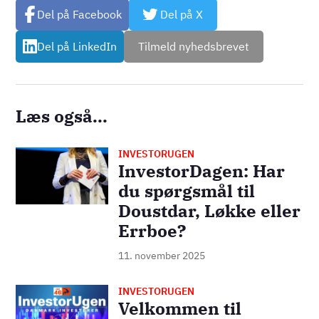
Del på Facebook
Del på X
Del på LinkedIn
Tilmeld nyhedsbrevet
Læs også...
INVESTORUGEN
Billede
InvestorDagen: Har
du spørgsmål til
Doustdar, Løkke eller
Errboe?
11. november 2025
INVESTORUGEN
Billede
Velkommen til