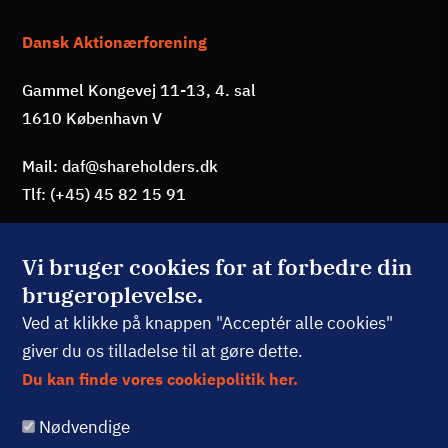
Dansk Aktionærforening
Gammel Kongevej 11-13, 4. sal
1610 København V
Mail: daf@shareholders.dk
Tlf: (+45) 45 82 15 91
Vi bruger cookies for at forbedre din
brugeroplevelse.
BLIV MEDLEM
Ved at klikke på knappen "Acceptér alle cookies"
giver du os tilladelse til at gøre dette.
TILMELD NYHEDSBREV
Du kan finde vores cookiepolitik her.
Nødvendige