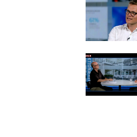
Billede
Billede