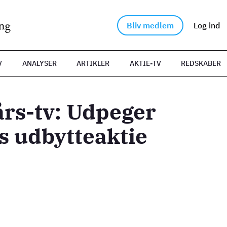
Bliv medlem
Log ind
V
ANALYSER
ARTIKLER
AKTIE-TV
REDSKABER
rs-tv: Udpeger
s udbytteaktie