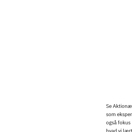
Remote
video
Se Aktionær
URL
som eksper
også fokus 
hvad vi lær